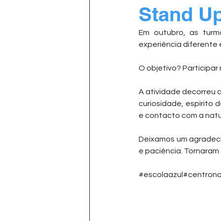
Stand Up
Em outubro, as turm
experiência diferente
O objetivo? Participar
A atividade decorreu 
curiosidade, espírito 
e contacto com a natu
Deixamos um agradeci
e paciência. Tornaram
#escolaazul
#centrona