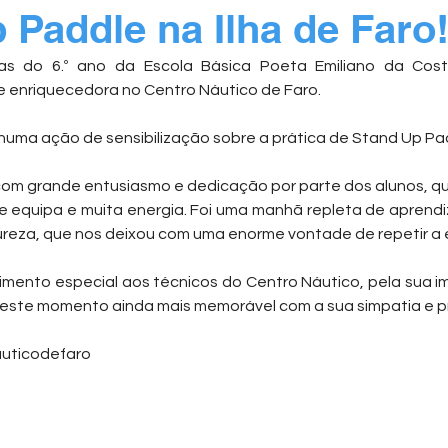
 Paddle na Ilha de Faro
as do 6.º ano da Escola Básica Poeta Emiliano da Cost
 e enriquecedora no Centro Náutico de Faro.
 numa ação de sensibilização sobre a prática de Stand Up Pa
com grande entusiasmo e dedicação por parte dos alunos, q
de equipa e muita energia. Foi uma manhã repleta de aprendi
reza, que nos deixou com uma enorme vontade de repetir a 
mento especial aos técnicos do Centro Náutico, pela sua i
 este momento ainda mais memorável com a sua simpatia e pr
uticodefaro