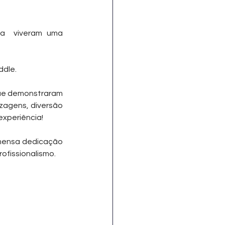
!
a  viveram uma 
ddle.
ue demonstraram 
zagens, diversão 
experiência!
mensa dedicação 
ofissionalismo.