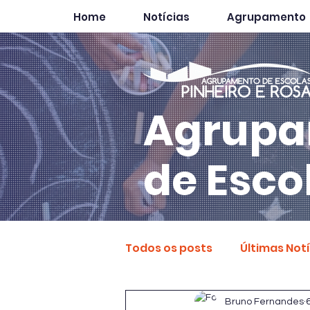
Home
Notícias
Agrupamento
Agrupa
de Esco
Todos os posts
Últimas Not
Bruno Fernandes