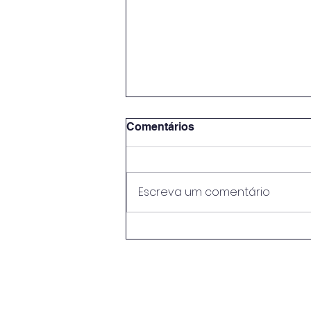
Comentários
Escreva um comentário
EB Neves Júnior conquista
o 1.º lugar regional no
concurso "O Mar Começa
Aqui