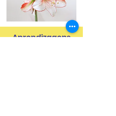
Aprendizagens
Essenciais
Contactos
Rua António Gedeão nº 1
8005-546 Faro