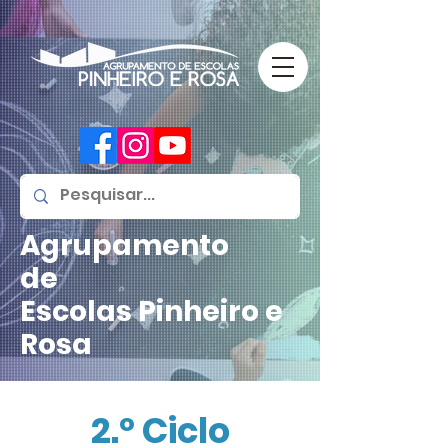
Agrupamento
de
Escolas
Pinheiro e
Rosa
2.º Ciclo