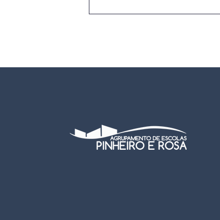
EB Neves Júnior conquista
o 1.º lugar regional no
concurso "O Mar Começa
Aqui