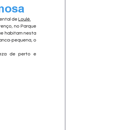
rmosa
ental de 
Loulé.
enço, no Parque 
ue habitam nesta 
ranca-pequena, o 
eza de perto e 