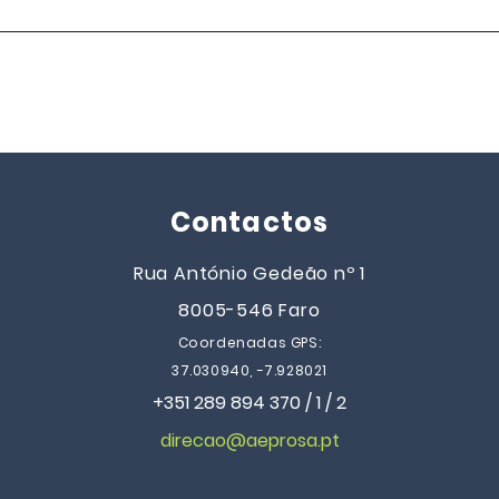
EB Dr. José de Jesus Neves
EB D
Júnior | AEPROSA
Júni
conquistou o 1.º lugar
naci
nacional, na categoria 2.º
Gera
Escalão, no desafio "Hino
2025
Eco-Escolas" 2025/2026,
promovido pela ABAAE |
Eco-Escolas
Contactos
Rua António Gedeão nº 1
8005-546 Faro
Coordenadas GPS:
37.030940, -7.928021
+351 289 894 370 / 1 / 2
direcao@aeprosa.pt