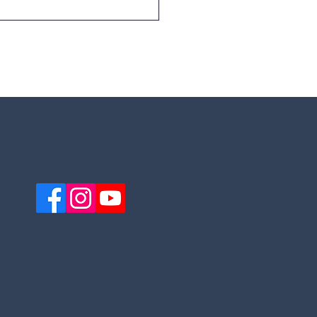
r. José de Jesus Neves
or conquista o 1.º lugar
onal no desafio
ção Depositrão
/26