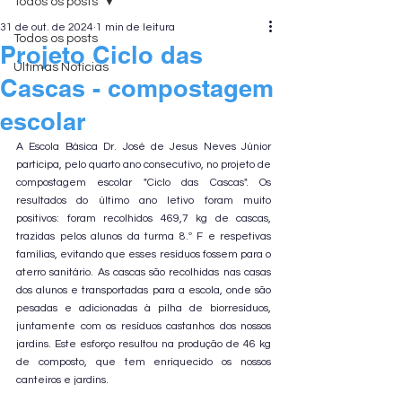
Todos os posts
31 de out. de 2024
1 min de leitura
Todos os posts
Projeto Ciclo das
Últimas Notícias
Cascas - compostagem
escolar
A Escola Básica Dr. José de Jesus Neves Júnior 
participa, pelo quarto ano consecutivo, no projeto de 
compostagem escolar "Ciclo das Cascas". Os 
resultados do último ano letivo foram muito 
positivos: foram recolhidos 469,7 kg de cascas, 
trazidas pelos alunos da turma 8.º F e respetivas 
famílias, evitando que esses resíduos fossem para o 
aterro sanitário. As cascas são recolhidas nas casas 
dos alunos e transportadas para a escola, onde são 
pesadas e adicionadas à pilha de biorresíduos, 
juntamente com os resíduos castanhos dos nossos 
jardins. Este esforço resultou na produção de 46 kg 
de composto, que tem enriquecido os nossos 
canteiros e jardins.