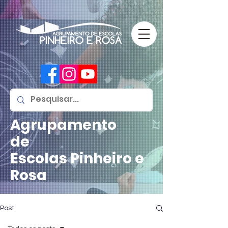
Agrupamento
de
Escolas
Pinheiro e
Rosa
Post