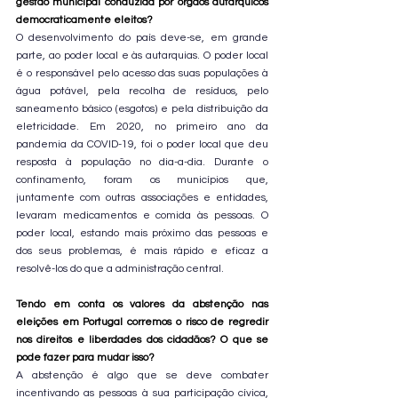
gestão municipal conduzida por órgãos autárquicos 
democraticamente eleitos?
O desenvolvimento do país deve-se, em grande 
parte, ao poder local e às autarquias. O poder local 
é o responsável pelo acesso das suas populações à 
água potável, pela recolha de resíduos, pelo 
saneamento básico (esgotos) e pela distribuição da 
eletricidade. Em 2020, no primeiro ano da 
pandemia da COVID-19, foi o poder local que deu 
resposta à população no dia-a-dia. Durante o 
confinamento, foram os municípios que, 
juntamente com outras associações e entidades, 
levaram medicamentos e comida às pessoas. O 
poder local, estando mais próximo das pessoas e 
dos seus problemas, é mais rápido e eficaz a 
resolvê-los do que a administração central.
Tendo em conta os valores da abstenção nas 
eleições em Portugal corremos o risco de regredir 
nos direitos e liberdades dos cidadãos? O que se 
pode fazer para mudar isso?
A abstenção é algo que se deve combater 
incentivando as pessoas à sua participação cívica, 