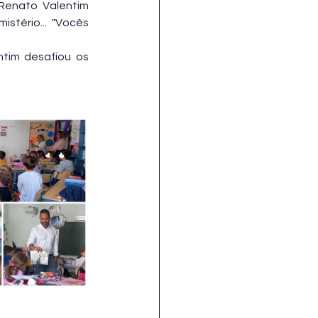
Renato Valentim 
tério... "Vocês 
tim desafiou os 