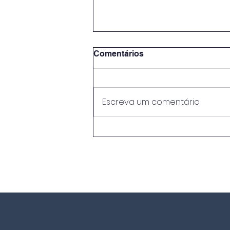
Comentários
Escreva um comentário
EB Neves Júnior conquista
o 1.º lugar regional no
concurso "O Mar Começa
Aqui