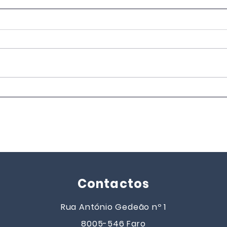
EB Dr. José de Jesus Neves
EB D
Júnior | AEPROSA
Júni
conquistou o 1.º lugar
naci
nacional, na categoria 2.º
Gera
Escalão, no desafio "Hino
2025
Eco-Escolas" 2025/2026,
promovido pela ABAAE |
Eco-Escolas
Contactos
Rua António Gedeão nº 1
8005-546 Faro