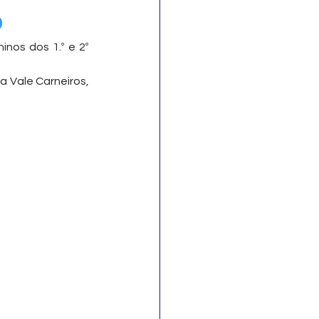
o
nos dos 1.º e 2º 
a Vale Carneiros, 