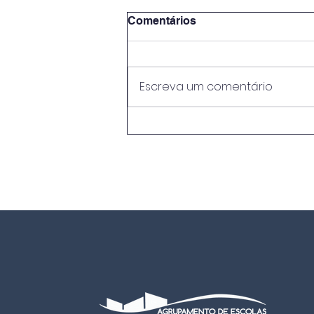
Comentários
Escreva um comentário
EB Neves Júnior conquista
o 1.º lugar regional no
concurso "O Mar Começa
Aqui