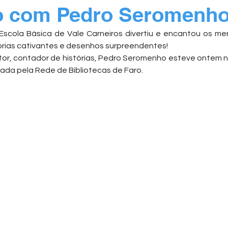
o com Pedro Seromenh
cola Básica de Vale Carneiros divertiu e encantou os meni
órias cativantes e desenhos surpreendentes!
editor, contador de histórias, Pedro Seromenho esteve ontem n
zada pela Rede de Bibliotecas de Faro.