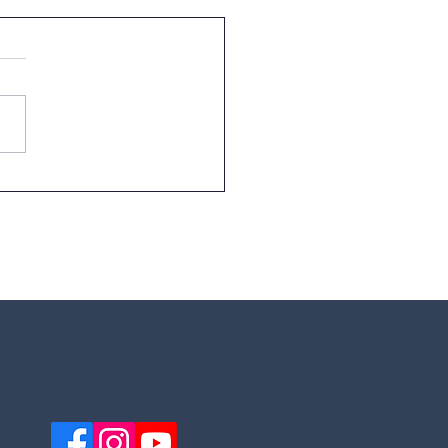
r. José de Jesus Neves
or conquista o 1.º lugar
onal no desafio
ção Depositrão
/26