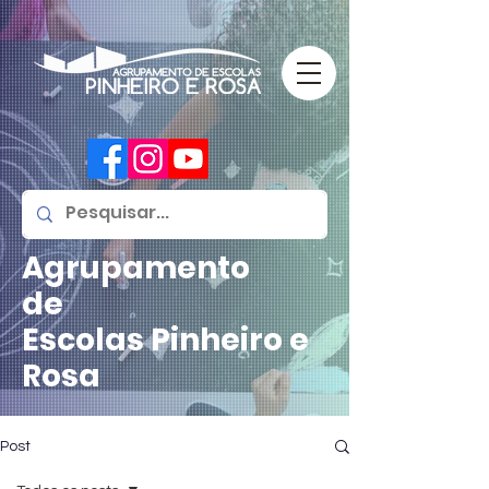
Agrupamento
de
Escolas
Pinheiro e
Rosa
Post