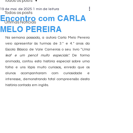
Todos os posts
19 de mai. de 2025
1 min de leitura
Todos os posts
Encontro com CARLA
Últimas Notícias
MELO PEREIRA
Na semana passada, a autora Carla Melo Pereira 
veio apresentar às turmas de 3.º e 4.º anos da 
Escola Básica de Vale Carneiros o seu livro "
Uma 
leaf e um pencil muito especiais". 
De forma 
animada, contou esta história especial sobre uma 
folha e uns lápis muito curiosos, enredo que os 
alunos acompanharam com curiosidade e 
interesse, demonstrando total compreensão desta 
história contada em inglês.