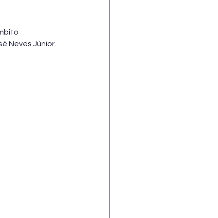
mbito 
sé Neves Júnior. 