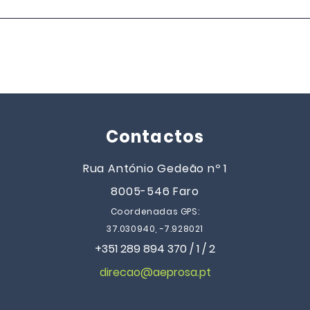
EB Dr. José de Jesus Neves
EB D
Júnior | AEPROSA
Júni
conquistou o 1.º lugar
naci
nacional, na categoria 2.º
Gera
Escalão, no desafio "Hino
2025
Eco-Escolas" 2025/2026,
promovido pela ABAAE |
Eco-Escolas
Contactos
Rua António Gedeão nº 1
8005-546 Faro
Coordenadas GPS:
37.030940, -7.928021
+351 289 894 370 / 1 / 2
direcao@aeprosa.pt