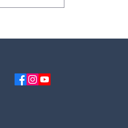
r. José de Jesus Neves
or conquista o 1.º lugar
onal no desafio
ção Depositrão
/26