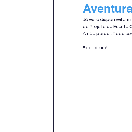
Aventura
Já está disponível um 
do Projeto de Escrita C
A não perder. Pode ser 
Boa leitura!