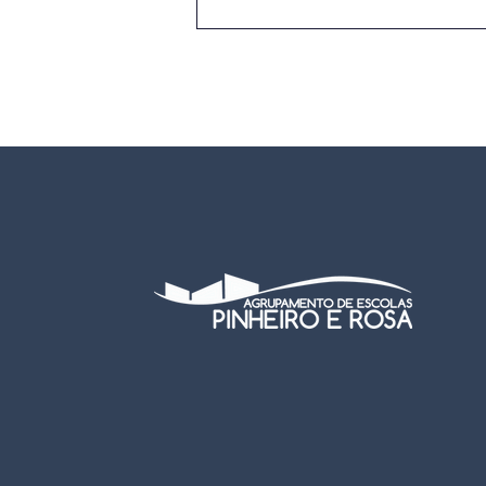
EB Neves Júnior conquista
o 1.º lugar regional no
concurso "O Mar Começa
Aqui