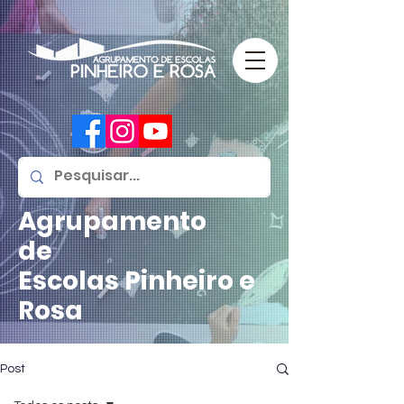
Agrupamento
de
Escolas
Pinheiro e
Rosa
Post