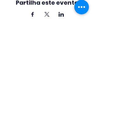
Partilha este evento
Contactos
Rua António Gedeão nº 1
8005-546 Faro
Coordenadas GPS:
37.030940, -7.928021
+351 289 894 370 / 1 / 2