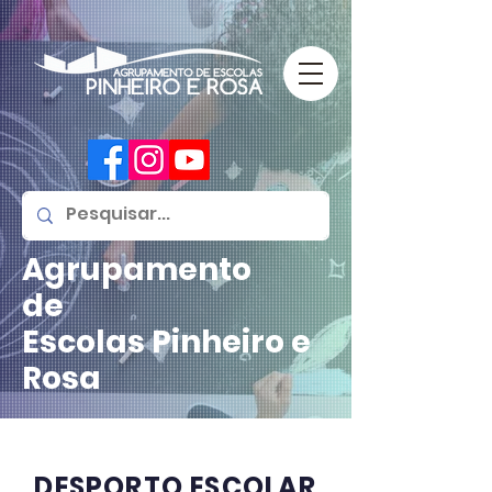
Agrupamento
de
Escolas
Pinheiro e
Rosa
DESPORTO ESCOLAR