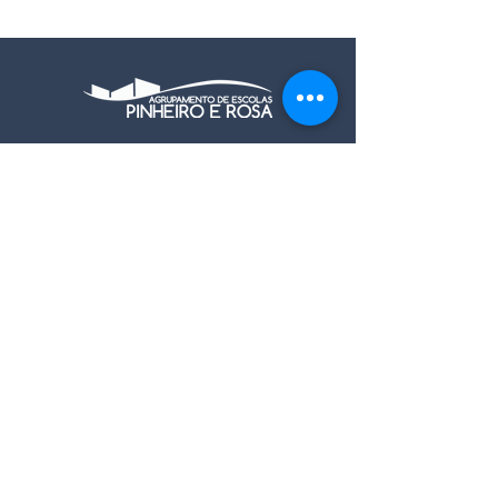
Contactos
Rua António Gedeão nº 1
8005-546 Faro
Coordenadas GPS:
37.030940, -7.928021
+351 289 894 370 / 1 / 2
direcao@aeprosa.pt