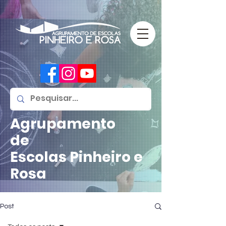
Agrupamento
de
Escolas
Pinheiro e
Rosa
Post