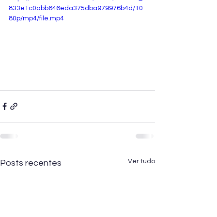
833e1c0abb646eda375dba979976b4d/10
80p/mp4/file.mp4
Ver tudo
Posts recentes