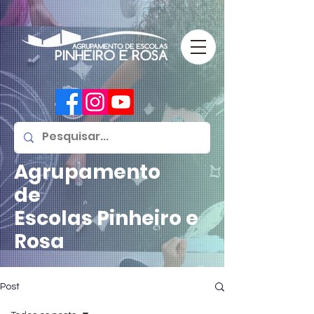
Agrupamento
de
Escolas
Pinheiro e
Rosa
Post