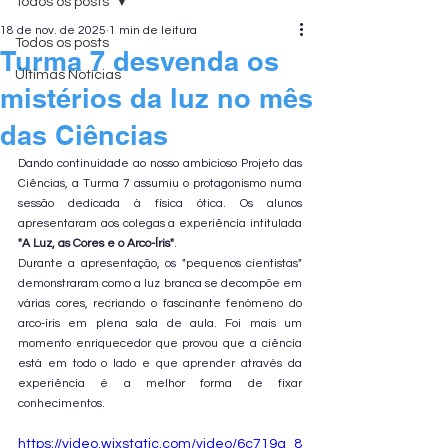
Todos os posts
18 de nov. de 2025
1 min de leitura
Todos os posts
Turma 7 desvenda os
Últimas Notícias
mistérios da luz no mês
das Ciências
Dando continuidade ao nosso ambicioso Projeto das 
Ciências, a Turma 7 assumiu o protagonismo numa 
sessão dedicada à física ótica. Os alunos 
apresentaram aos colegas a experiência intitulada 
"A Luz, as Cores e o Arco-Íris"
.
Durante a apresentação, os "pequenos cientistas" 
demonstraram como a luz branca se decompõe em 
várias cores, recriando o fascinante fenómeno do 
arco-íris em plena sala de aula. Foi mais um 
momento enriquecedor que provou que a ciência 
está em todo o lado e que aprender através da 
experiência é a melhor forma de fixar 
conhecimentos.
https://video.wixstatic.com/video/6c719a_8