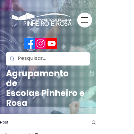
Agrupamento
de
Escolas
Pinheiro e
Rosa
Post