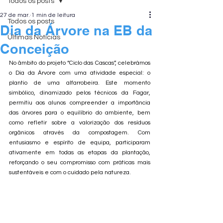
Todos os posts
27 de mar.
1 min de leitura
Todos os posts
Dia da Árvore na EB da
Últimas Notícias
Conceição
No âmbito do projeto “Ciclo das Cascas”, celebrámos 
o Dia da Árvore com uma atividade especial: o 
plantio de uma alfarrobeira. Este momento 
simbólico, dinamizado pelos técnicos da Fagar, 
permitiu aos alunos compreender a importância 
das árvores para o equilíbrio do ambiente, bem 
como refletir sobre a valorização dos resíduos 
orgânicos através da compostagem. Com 
entusiasmo e espírito de equipa, participaram 
ativamente em todas as etapas da plantação, 
reforçando o seu compromisso com práticas mais 
sustentáveis e com o cuidado pela natureza.