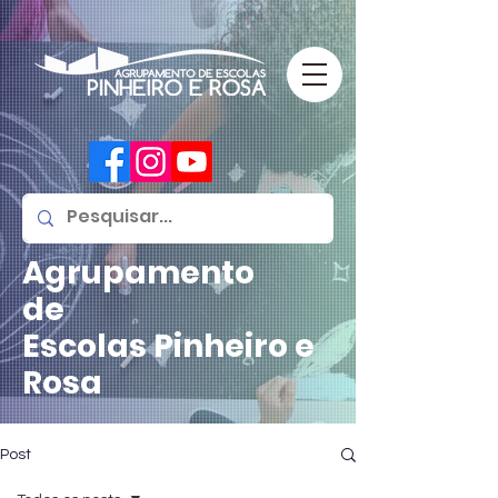
Agrupamento
de
Escolas
Pinheiro e
Rosa
Post