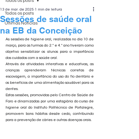
Todos os posts
13 de mar. de 2025
1 min de leitura
Todos os posts
Sessões de saúde oral
Últimas Notícias
na EB da Conceição
As sessões de higiene oral, realizadas no dia 10 de 
março, para as turmas do 2.º e 4.º ano tiveram como 
objetivo sensibilizar os alunos para a importância 
dos cuidados com a saúde oral.
Através de atividades interativas e educativas, as 
crianças aprenderam técnicas corretas de 
escovagem, a importância do uso do fio dentário e 
os benefícios de uma alimentação saudável para os 
dentes.
Estas sessões, promovidas pelo Centro de Saúde de 
Faro e dinamizadas por uma estagiária do curso de 
higiene oral do Instituto Politécnico de Portalegre, 
promovem bons hábitos desde cedo, contribuindo 
para a prevenção de cáries e outras doenças orais.