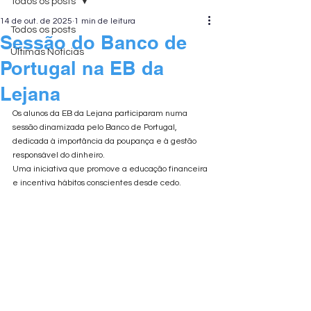
Todos os posts
14 de out. de 2025
1 min de leitura
Todos os posts
Sessão do Banco de
Últimas Notícias
Portugal na EB da
Lejana
Os alunos da EB da Lejana participaram numa 
sessão dinamizada pelo Banco de Portugal, 
dedicada à importância da poupança e à gestão 
responsável do dinheiro.
Uma iniciativa que promove a educação financeira 
e incentiva hábitos conscientes desde cedo.