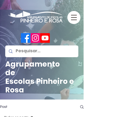
Agrupamento
de
Escolas
Pinheiro e
Rosa
Post