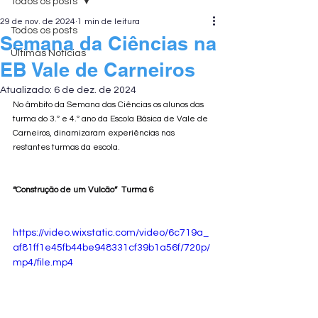
Todos os posts
29 de nov. de 2024
1 min de leitura
Todos os posts
Semana da Ciências na
Últimas Notícias
EB Vale de Carneiros
Atualizado:
6 de dez. de 2024
No âmbito da Semana das Ciências os alunos das 
turma do 3.º e 4.º ano da Escola Básica de Vale de 
Carneiros, dinamizaram experiências nas 
restantes turmas da escola. 
“Construção de um Vulcão”  Turma 6
https://video.wixstatic.com/video/6c719a_
af81ff1e45fb44be948331cf39b1a56f/720p/
mp4/file.mp4