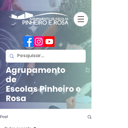
Agrupamento
de
Escolas
Pinheiro e
Rosa
Post