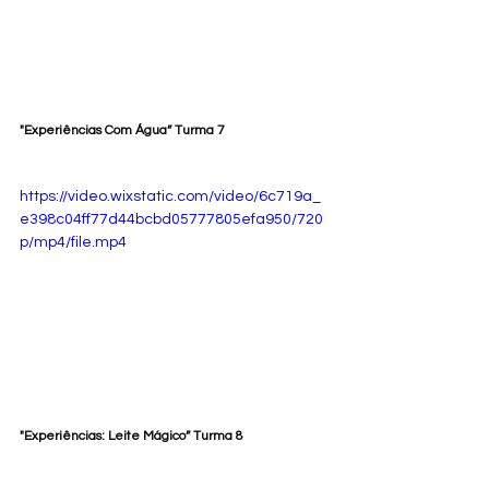
"Experiências Com Água” Turma 7
https://video.wixstatic.com/video/6c719a_
e398c04ff77d44bcbd05777805efa950/720
p/mp4/file.mp4
"Experiências: Leite Mágico” Turma 8