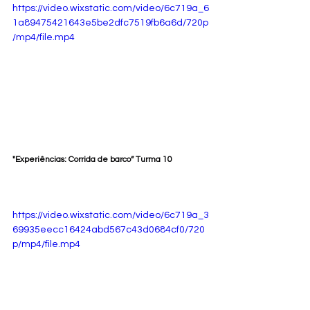
https://video.wixstatic.com/video/6c719a_6
1a89475421643e5be2dfc7519fb6a6d/720p
/mp4/file.mp4
"Experiências: Corrida de barco” Turma 10
https://video.wixstatic.com/video/6c719a_3
69935eecc16424abd567c43d0684cf0/720
p/mp4/file.mp4