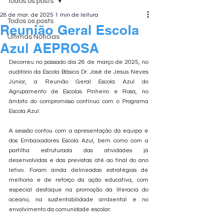
Todos os posts
28 de mar. de 2025
1 min de leitura
Todos os posts
Reunião Geral Escola
Últimas Notícias
Azul AEPROSA
Decorreu no passado dia 26 de março de 2025, no 
auditório da Escola Básica Dr. José de Jesus Neves 
Júnior, a Reunião Geral Escola Azul do 
Agrupamento de Escolas Pinheiro e Rosa, no 
âmbito do compromisso contínuo com o Programa 
Escola Azul.
A sessão contou com a apresentação da equipa e 
dos Embaixadores Escola Azul, bem como com a 
partilha estruturada das atividades já 
desenvolvidas e das previstas até ao final do ano 
letivo. Foram ainda delineadas estratégias de 
melhoria e de reforço da ação educativa, com 
especial destaque na promoção da literacia do 
oceano, na sustentabilidade ambiental e no 
envolvimento da comunidade escolar.