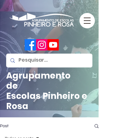
Agrupamento
de
Escolas
Pinheiro e
Rosa
Post