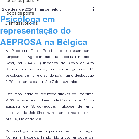
Todos os posts
12 de dez. de 2024
1 min de leitura
Todos os posts
Psicóloga em
Últimas Notícias
representação do
AEPROSA na Bélgica
A Psicóloga Filipa Baptista que desempenha 
funções no Agrupamento de Escolas Pinheiro e 
Rosa, na UAARE (Unidades de Apoio ao Alto 
Rendimento na Escola), integrou um grupo de 18 
psicólogos, de norte a sul do país, numa deslocação 
à Bélgica entre os dias 2 e 7 de dezembro. 
Esta mobilidade foi realizada através do Programa 
PT02 - Erasmus+ Juventude/Desporto e Corpo 
Europeu de Solidariedade, tratou-se de uma 
iniciativa de Job Shadowing, em parceria com a 
ADEPS, Projet de Vie. 
Os psicólogos passaram por cidades como Liége, 
Namur e Bruxelas, tendo tido a oportunidade de 