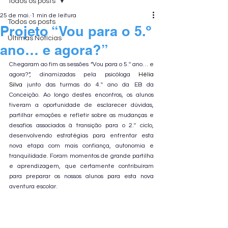
Todos os posts
25 de mai.
1 min de leitura
Todos os posts
Projeto “Vou para o 5.º
Últimas Notícias
ano… e agora?”
Chegaram ao fim as sessões “Vou para o 5.º ano… e 
agora?”, dinamizadas pela psicóloga 
Hélia 
Silva
 junto das turmas do 4.º ano da EB da 
Conceição. Ao longo destes encontros, os alunos 
tiveram a oportunidade de esclarecer dúvidas, 
partilhar emoções e refletir sobre as mudanças e 
desafios associados à transição para o 2.º ciclo, 
desenvolvendo estratégias para enfrentar esta 
nova etapa com mais confiança, autonomia e 
tranquilidade. Foram momentos de grande partilha 
e aprendizagem, que certamente contribuíram 
para preparar os nossos alunos para esta nova 
aventura escolar.