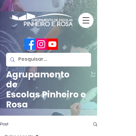
Agrupamento
de
Escolas
Pinheiro e
Rosa
Post