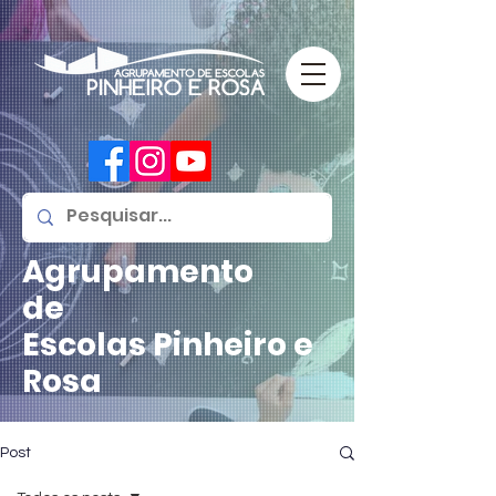
Agrupamento
de
Escolas
Pinheiro e
Rosa
Post