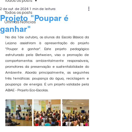
Todos os posts
2 de out. de 2024
1 min de leitura
Todos os posts
Projeto "Poupar é
Últimas Notícias
ganhar"
No dia 1de outubro, os alunos da Escola Básica da 
Lejana assistiram à apresentação do projeto 
"Poupar é ganhar". Este projeto pedagógico 
estruturado pela Betweien, visa a promoção de 
comportamentos ambientalmente responsáveis, 
promotores da preservação e sustentabilidade do 
Ambiente. Aborda principalmente, as seguintes 
três temáticas: poupança da água, reciclagem e 
poupança  de energia. É um projeto validade pela 
ABAE - Projeto Eco-Escolas.