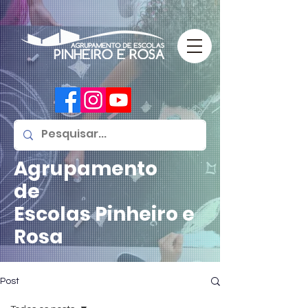
Agrupamento
de
Escolas
Pinheiro e
Rosa
Post