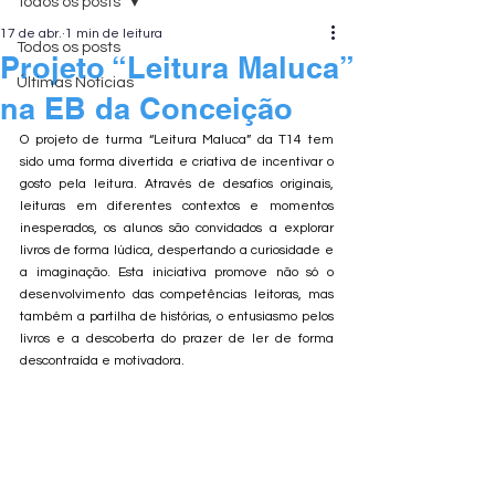
Todos os posts
17 de abr.
1 min de leitura
Todos os posts
Projeto “Leitura Maluca”
Últimas Notícias
na EB da Conceição
O projeto de turma “Leitura Maluca” da T14 tem 
sido uma forma divertida e criativa de incentivar o 
gosto pela leitura. Através de desafios originais, 
leituras em diferentes contextos e momentos 
inesperados, os alunos são convidados a explorar 
livros de forma lúdica, despertando a curiosidade e 
a imaginação. Esta iniciativa promove não só o 
desenvolvimento das competências leitoras, mas 
também a partilha de histórias, o entusiasmo pelos 
livros e a descoberta do prazer de ler de forma 
descontraída e motivadora.