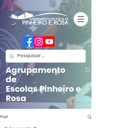
Agrupamento
de
Escolas
Pinheiro e
Rosa
Post