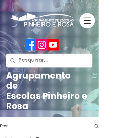
Agrupamento
de
Escolas
Pinheiro e
Rosa
Post