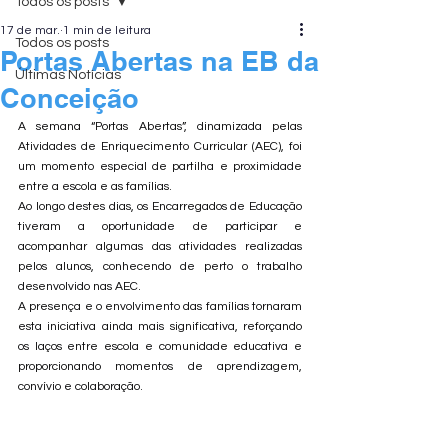
Todos os posts
17 de mar.
1 min de leitura
Todos os posts
Portas Abertas na EB da
Últimas Notícias
Conceição
A semana “Portas Abertas”, dinamizada pelas 
Atividades de Enriquecimento Curricular (AEC), foi 
um momento especial de partilha e proximidade 
entre a escola e as famílias.
Ao longo destes dias, os Encarregados de Educação 
tiveram a oportunidade de participar e 
acompanhar algumas das atividades realizadas 
pelos alunos, conhecendo de perto o trabalho 
desenvolvido nas AEC.
A presença e o envolvimento das famílias tornaram 
esta iniciativa ainda mais significativa, reforçando 
os laços entre escola e comunidade educativa e 
proporcionando momentos de aprendizagem, 
convívio e colaboração. 