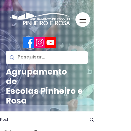
Agrupamento
de
Escolas
Pinheiro e
Rosa
Post