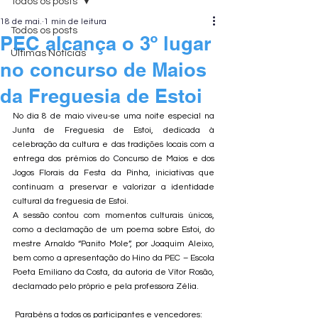
Todos os posts
18 de mai.
1 min de leitura
Todos os posts
PEC alcança o 3º lugar
Últimas Notícias
no concurso de Maios
da Freguesia de Estoi
No dia 8 de maio viveu-se uma noite especial na 
Junta de Freguesia de Estoi, dedicada à 
celebração da cultura e das tradições locais com a 
entrega dos prémios do Concurso de Maios e dos 
Jogos Florais da Festa da Pinha, iniciativas que 
continuam a preservar e valorizar a identidade 
cultural da freguesia de Estoi.
A sessão contou com momentos culturais únicos, 
como a declamação de um poema sobre Estoi, do 
mestre Arnaldo “Panito Mole”, por Joaquim Aleixo, 
bem como a apresentação do Hino da PEC – Escola 
Poeta Emiliano da Costa, da autoria de Vítor Rosão, 
declamado pelo próprio e pela professora Zélia.
 Parabéns a todos os participantes e vencedores: