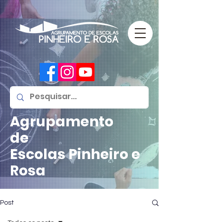
Agrupamento
de
Escolas
Pinheiro e
Rosa
Post