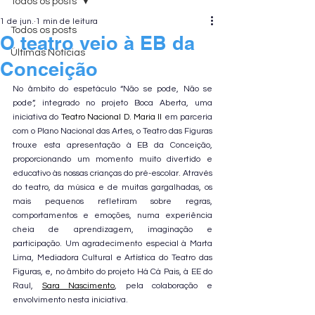
Todos os posts
1 de jun.
1 min de leitura
Todos os posts
O teatro veio à EB da
Últimas Notícias
Conceição
No âmbito do espetáculo “Não se pode, Não se 
pode”, integrado no projeto Boca Aberta, uma 
iniciativa do 
Teatro Nacional D. Maria II
 em parceria 
com o Plano Nacional das Artes, o Teatro das Figuras 
trouxe esta apresentação à EB da Conceição, 
proporcionando um momento muito divertido e 
educativo às nossas crianças do pré-escolar. Através 
do teatro, da música e de muitas gargalhadas, os 
mais pequenos refletiram sobre regras, 
comportamentos e emoções, numa experiência 
cheia de aprendizagem, imaginação e 
participação. Um agradecimento especial à Marta 
Lima, Mediadora Cultural e Artística do Teatro das 
Figuras, e, no âmbito do projeto Há Cá Pais, à EE do 
Raul, 
Sara Nascimento
, pela colaboração e 
envolvimento nesta iniciativa.