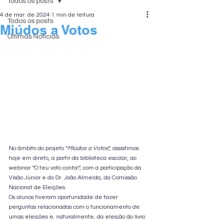
Todos os posts
4 de mar. de 2024
1 min de leitura
Todos os posts
Miúdos a Votos
Últimas Notícias
No âmbito do projeto “
Miúdos a Votos
”, assistimos 
hoje em direto, a partir da biblioteca escolar, ao 
webinar “O teu voto conta!”, com a participação da 
Visão Júnior e do Dr. João Almeida, da Comissão 
Nacional de Eleições. 
Os alunos tiveram oportunidade de fazer 
perguntas relacionadas com o funcionamento de 
umas eleições e, naturalmente, da eleição do livro 