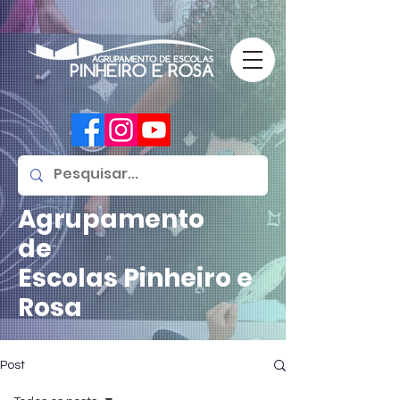
Agrupamento
de
Escolas
Pinheiro e
Rosa
Post