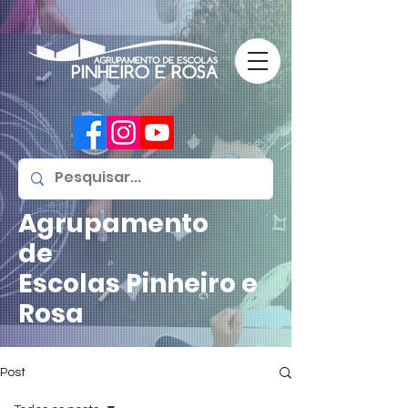
Agrupamento
de
Escolas
Pinheiro e
Rosa
Post