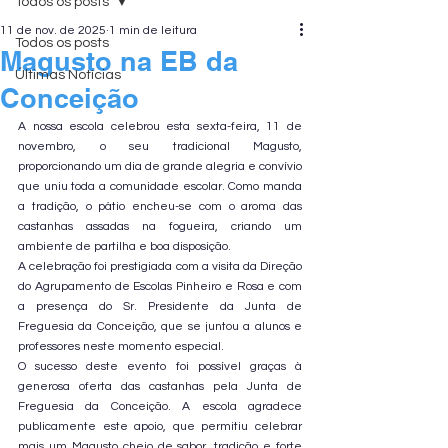
Todos os posts
11 de nov. de 2025
1 min de leitura
Todos os posts
Magusto na EB da
Últimas Notícias
Conceição
A nossa escola celebrou esta sexta-feira, 11 de 
novembro, o seu tradicional Magusto, 
proporcionando um dia de grande alegria e convívio 
que uniu toda a comunidade escolar. Como manda 
a tradição, o pátio encheu-se com o aroma das 
castanhas assadas na fogueira, criando um 
ambiente de partilha e boa disposição.
A celebração foi prestigiada com a visita da Direção 
do Agrupamento de Escolas Pinheiro e Rosa e com 
a presença do Sr. Presidente da Junta de 
Freguesia da Conceição, que se juntou a alunos e 
professores neste momento especial.
O sucesso deste evento foi possível graças à 
generosa oferta das castanhas pela Junta de 
Freguesia da Conceição. A escola agradece 
publicamente este apoio, que permitiu celebrar 
mais um Magusto cheio de sabor, tradição e forte 