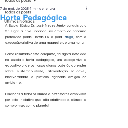
Todos os posts
7 de mai. de 2025
1 min de leitura
Todos os posts
Horta Pedagógica
Últimas Notícias
A Escola Básica Dr. José Neves Júnior conquistou o 
2.º lugar a nível nacional no âmbito do concurso 
promovido pelas Hortas LX e pela 
Bruga
, com a 
execução criativa de uma maquete de uma horta.
Como resultado desta conquista, foi agora instalada 
na escola a horta pedagógica, um espaço vivo e 
educativo onde os nossos alunos poderão aprender 
sobre sustentabilidade, alimentação saudável, 
biodiversidade e práticas agrícolas amigas do 
ambiente.
Parabéns a todos os alunos e professores envolvidos 
por esta iniciativa que alia criatividade, ciência e 
compromisso com o planeta!