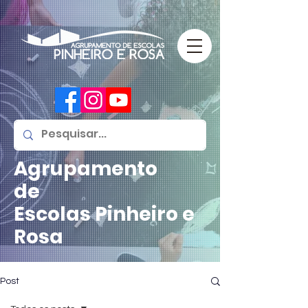
Agrupamento
de
Escolas
Pinheiro e
Rosa
Post