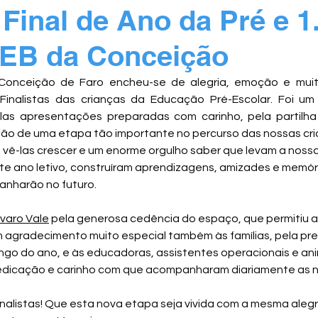
 Final de Ano da Pré e 1.
 EB da Conceição
onceição de Faro encheu-se de alegria, emoção e muitos
Finalistas das crianças da Educação Pré-Escolar. Foi u
las apresentações preparadas com carinho, pela partilha e
ção de uma etapa tão importante no percurso das nossas cri
ê-las crescer e um enorme orgulho saber que levam a nossa
te ano letivo, construíram aprendizagens, amizades e memór
nharão no futuro.
lvaro Vale
 pela generosa cedência do espaço, que permitiu a
m agradecimento muito especial também às famílias, pela pre
ngo do ano, e às educadoras, assistentes operacionais e ani
edicação e carinho com que acompanharam diariamente as n
nalistas! Que esta nova etapa seja vivida com a mesma alegri