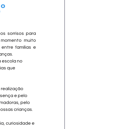
º
 sorrisos para 
m momento muito 
ntre famílias e 
anças.
 escola no 
ias que 
 realização 
sença e pelo 
madoras, pelo 
ossas crianças.
a, curiosidade e 