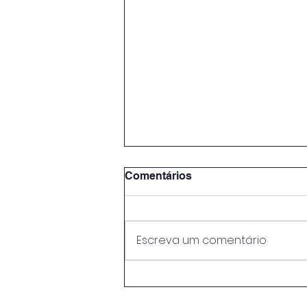
Comentários
Escreva um comentário
EB Neves Júnior conquista
o 1.º lugar regional no