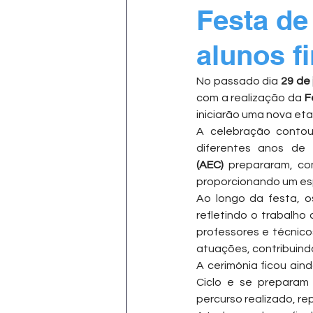
Festa de
alunos fi
No passado dia 
29 de
com a realização da 
F
iniciarão uma nova eta
A celebração contou
diferentes anos de
(AEC)
 prepararam, co
proporcionando um espe
Ao longo da festa, 
refletindo o trabalho 
professores e técnic
atuações, contribuind
A cerimónia ficou ai
Ciclo e se preparam
percurso realizado, r