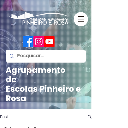
Agrupamento
de
Escolas
Pinheiro e
Rosa
Post