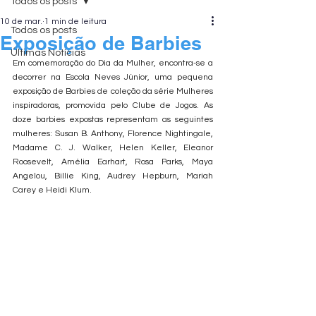
Todos os posts
10 de mar.
1 min de leitura
Todos os posts
Exposição de Barbies
Últimas Notícias
Em comemoração do Dia da Mulher, encontra-se a 
decorrer na Escola Neves Júnior, uma pequena 
exposição de Barbies de coleção da série Mulheres 
inspiradoras, promovida pelo Clube de Jogos. As 
doze barbies expostas representam as seguintes 
mulheres: Susan B. Anthony, Florence Nightingale, 
Madame C. J. Walker, Helen Keller, Eleanor 
Roosevelt, Amélia Earhart, Rosa Parks, Maya 
Angelou, Billie King, Audrey Hepburn, Mariah 
Carey e Heidi Klum.