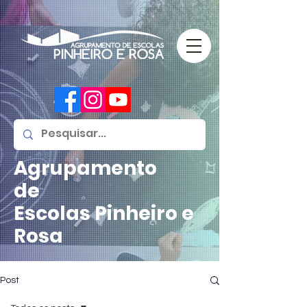
Agrupamento
de
Escolas
Pinheiro e
Rosa
Post