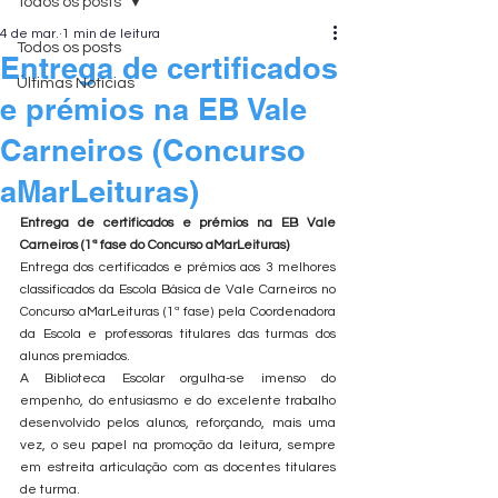
Todos os posts
4 de mar.
1 min de leitura
Todos os posts
Entrega de certificados
Últimas Notícias
e prémios na EB Vale
Carneiros (Concurso
aMarLeituras)
Entrega de certificados e prémios na EB Vale 
Carneiros (1ª fase do Concurso aMarLeituras)
Entrega dos certificados e prémios aos 3 melhores 
classificados da Escola Básica de Vale Carneiros no 
Concurso aMarLeituras (1ª fase) pela Coordenadora 
da Escola e professoras titulares das turmas dos 
alunos premiados.
A Biblioteca Escolar orgulha-se imenso do 
empenho, do entusiasmo e do excelente trabalho 
desenvolvido pelos alunos, reforçando, mais uma 
vez, o seu papel na promoção da leitura, sempre 
em estreita articulação com as docentes titulares 
de turma.