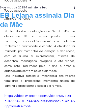
Todos os posts
6 de mai. de 2025
1 min de leitura
Todos os posts
EB Lejana assinala Dia
Últimas Notícias
da Mãe
No âmbito das celebrações do Dia da Mãe, os 
alunos da EB da Lejana, prestaram uma 
homenagem especial às suas mães com trabalhos 
repletos de criatividade e carinho. A atividade foi 
marcada por momentos de emoção e dedicação, 
com os alunos a expressarem, através de 
desenhos, mensagens, colagens e até vídeos, 
como este, realizados pelo 1º ano, o amor e 
gratidão que sentem pelas suas mães.
Esta iniciativa reforça a importância dos valores 
familiares e proporciona momentos únicos de 
partilha e afeto entre a escola e a família. 
https://video.wixstatic.com/video/6c719a_
e3455542910e4484b0e835a92da2c94b/48
0p/mp4/file.mp4