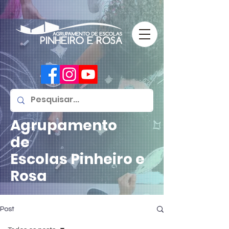
Agrupamento
de
Escolas
Pinheiro e
Rosa
Post