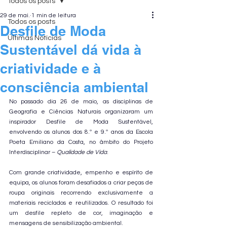
Todos os posts
29 de mai.
1 min de leitura
Todos os posts
Desfile de Moda
Últimas Notícias
Sustentável dá vida à
criatividade e à
consciência ambiental
No passado dia 26 de maio, as disciplinas de 
Geografia e Ciências Naturais organizaram um 
inspirador Desfile de Moda Sustentável, 
envolvendo os alunos dos 8.º e 9.º anos da Escola 
Poeta Emiliano da Costa, no âmbito do Projeto 
Interdisciplinar – 
Qualidade de Vida
.
Com grande criatividade, empenho e espírito de 
equipa, os alunos foram desafiados a criar peças de 
roupa originais recorrendo exclusivamente a 
materiais reciclados e reutilizados. O resultado foi 
um desfile repleto de cor, imaginação e 
mensagens de sensibilização ambiental.