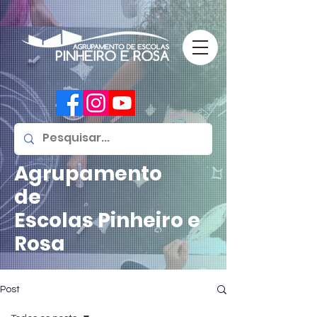
Agrupamento
de
Escolas
Pinheiro e
Rosa
Post