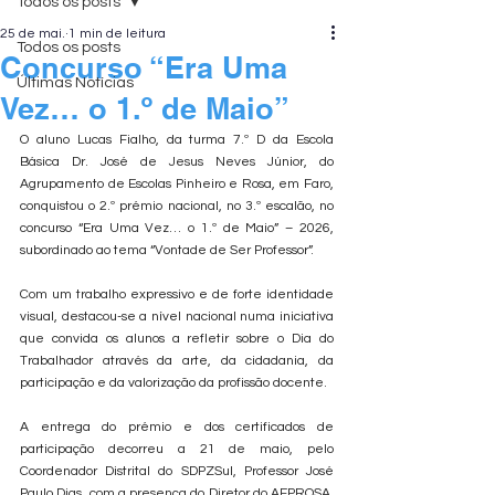
Todos os posts
25 de mai.
1 min de leitura
Todos os posts
Concurso “Era Uma
Últimas Notícias
Vez… o 1.º de Maio”
O aluno Lucas Fialho, da turma 7.º D da Escola 
Básica Dr. José de Jesus Neves Júnior, do 
Agrupamento de Escolas Pinheiro e Rosa, em Faro, 
conquistou o 2.º prémio nacional, no 3.º escalão, no 
concurso “Era Uma Vez… o 1.º de Maio” – 2026, 
subordinado ao tema “Vontade de Ser Professor”.
Com um trabalho expressivo e de forte identidade 
visual, destacou-se a nível nacional numa iniciativa 
que convida os alunos a refletir sobre o Dia do 
Trabalhador através da arte, da cidadania, da 
participação e da valorização da profissão docente.
A entrega do prémio e dos certificados de 
participação decorreu a 21 de maio, pelo 
Coordenador Distrital do SDPZSul, Professor José 
Paulo Dias, com a presença do Diretor do AEPROSA, 