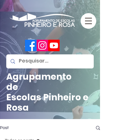
Agrupamento
de
Escolas
Pinheiro e
Rosa
Post