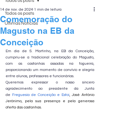
Todos os posts
14 de nov. de 2024
1 min de leitura
Todos os posts
Comemoração do
Últimas Notícias
Magusto na EB da
Conceição
Em dia de S. Martinho, na EB da Conceição, 
cumpriu-se a tradicional celebração do Magusto, 
com as castanhas assadas na fogueira, 
proporcionando um momento de convívio e alegria 
entre alunos, professores e funcionárias.
Queremos expressar o nosso sincero 
agradecimento ao presidente da Junta 
de 
Freguesia de Conceição e Estoi
, José António 
Jerónimo, pela sua presença e pela generosa 
oferta das castanhas.