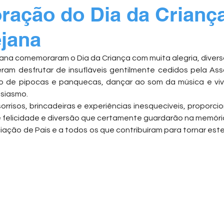
ação do Dia da Crianç
jana
jana comemoraram o Dia da Criança com muita alegria, diver
ram desfrutar de insufláveis gentilmente cedidos pela Ass
ão de pipocas e panquecas, dançar ao som da música e vi
usiasmo.
sorrisos, brincadeiras e experiências inesquecíveis, proporci
felicidade e diversão que certamente guardarão na memóri
ção de Pais e a todos os que contribuíram para tornar este 
 