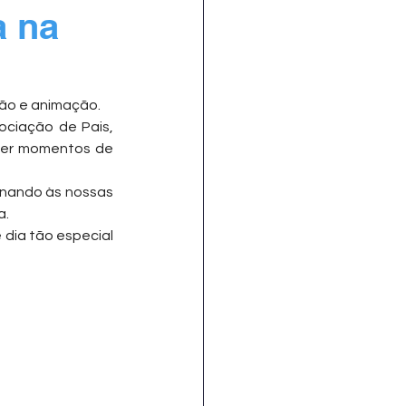
a na
são e animação.
ociação de Pais, 
ver momentos de 
onando às nossas 
a.
dia tão especial 