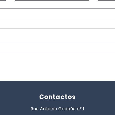
EB Dr. José de Jesus Neves
EB D
Júnior | AEPROSA
Júni
conquistou o 1.º lugar
naci
nacional, na categoria 2.º
Gera
Escalão, no desafio "Hino
2025
Eco-Escolas" 2025/2026,
promovido pela ABAAE |
Eco-Escolas
Contactos
Rua António Gedeão nº 1