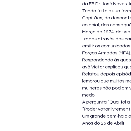
da EB Dr. José Neves Jú
Tendo feito a sua for
Capitães, do descont
colonial, das consequê
Março de 1974, do uso 
tropas através das ca
emitir os comunicados
Forças Armadas (MFA).
Respondendo às questõ
avô Victor explicou que
Relatou depois episódi
lembrou que muitos men
mulheres não podiam v
medo.
À pergunta “Qual foi a 
“Poder votar livrement
Um grande bem-haja ao
Anos do 25 de Abril!