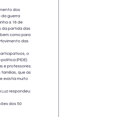
imento dos 
da guerra 
inha a 16 de 
s da partida das 
) bem como para 
 Movimento das 
ticipativos, o 
olítica (PIDE). 
s e professores; 
famílias, que as 
 existia muito 
a Luz respondeu: 
ões dos 50 