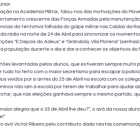
nior.
mação na Academia Militar, falou-nos das motivações do Mov
entamento crescente das Forças Armadas pela manutenção 
ncias da tentativa falhada do golpe militar nas Caldas da Ra
da rádio na noite de 24 de Abril para sincronizar os momento
nções "E Depois do Adeus" e "Grândola, Vila Morena" (senhas
 à população durante o dia e dar a conhecer os objetivos do
es levantadas pelos alunos, que estiveram sempre muito par
 tudo foi feito com o maior secretismo para escapar à polícia p
os vividos por si antes do 25 de Abril na escola com os colega
inos não iam à escola por terem de trabalhar para ajudar as 
otar, que nas eleições ganhava sempre o mesmo partido, que
maior alegria que o 25 de Abril lhe deu?”, o avô da nossa alun
e!”
 avô Victor Ribeiro pelo contributo dado nestas comemoraç