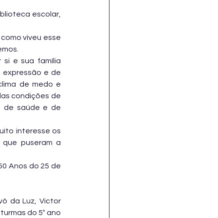
blioteca escolar, 
 como viveu esse 
temos.
si e sua família 
 expressão e de 
clima de medo e 
das condições de 
s de saúde e de 
ito interesse os 
 que puseram a 
0 Anos do 25 de 
 da Luz, Victor 
 turmas do 5º ano 