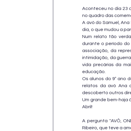
Aconteceu no dia 23 de
no quadro das comemor
A avó do Samuel, Ana 
dia, o que mudou a par
Num relato tão verdad
durante o período do 
associação, da repre
intimidação, da guerra
vida precárias da ma
educação.
Os alunos do 9º ano d
relatos da avó Ana 
descoberto outros dir
Um grande bem-haja à
Abril!
A pergunta "AVÔ, OND
Ribeiro, que teve a ama