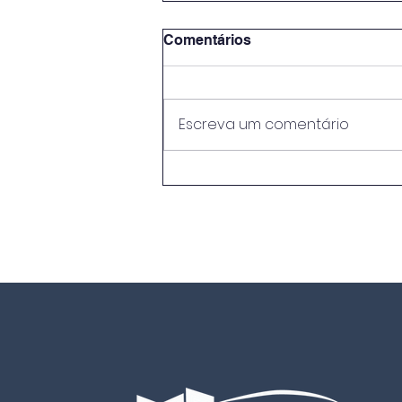
Comentários
Escreva um comentário
EB Neves Júnior conquista
o 1.º lugar regional no
concurso "O Mar Começa
Aqui