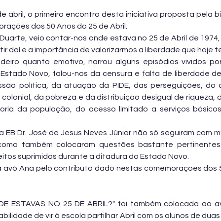
 abril, o primeiro encontro desta iniciativa proposta pela bi
ações dos 50 Anos do 25 de Abril.
Duarte, veio contar-nos onde estava no 25 de Abril de 1974,
tir daí e a importância de valorizarmos a liberdade que hoje 
eiro quanto emotivo, narrou alguns episódios vividos por 
Estado Novo, falou-nos da censura e falta de liberdade de
ssão política, da atuação da PIDE, das perseguições, do 
 colonial, da pobreza e da distribuição desigual de riqueza, 
ioria da população, do acesso limitado a serviços básico
a 
EB Dr. José de Jesus Neves Júnior
 não só seguiram com mu
como também colocaram questões bastante pertinentes
eitos suprimidos durante a ditadura do Estado Novo.
 avó Ana pelo contributo dado nestas comemorações dos 5
E ESTAVAS NO 25 DE ABRIL?" foi também colocada ao avô
bilidade de vir à escola partilhar Abril com os alunos de duas