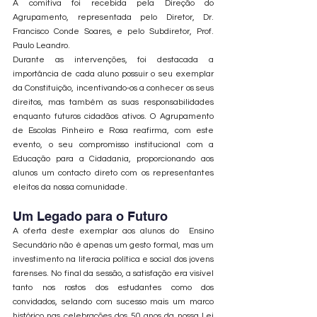
A comitiva foi recebida pela Direção do 
Agrupamento, representada pelo Diretor, Dr. 
Francisco Conde Soares, e pelo Subdiretor, Prof. 
Paulo Leandro.
Durante as intervenções, foi destacada a 
importância de cada aluno possuir o seu exemplar 
da Constituição, incentivando-os a conhecer os seus 
direitos, mas também as suas responsabilidades 
enquanto futuros cidadãos ativos. O Agrupamento 
de Escolas Pinheiro e Rosa reafirma, com este 
evento, o seu compromisso institucional com a 
Educação para a Cidadania, proporcionando aos 
alunos um contacto direto com os representantes 
eleitos da nossa comunidade.
Um Legado para o Futuro
A oferta deste exemplar aos alunos do  Ensino 
Secundário não é apenas um gesto formal, mas um 
investimento na literacia política e social dos jovens 
farenses. No final da sessão, a satisfação era visível 
tanto nos rostos dos estudantes como dos 
convidados, selando com sucesso mais um marco 
histórico nas celebrações dos 50 anos da nossa Lei 