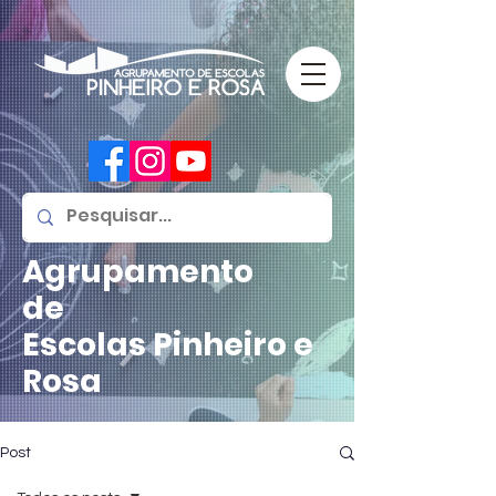
Agrupamento
de
Escolas
Pinheiro e
Rosa
Post