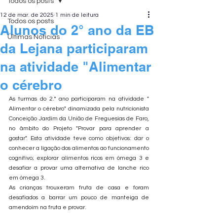
Todos os posts
12 de mar. de 2025
1 min de leitura
Todos os posts
Alunos do 2° ano da EB
Últimas Notícias
da Lejana participaram
na atividade "Alimentar
o cérebro
As turmas do 2.° ano participaram na atividade " 
Alimentar o cérebro" dinamizada pela nutricionista 
Conceição Jardim da União de Freguesias de Faro, 
no âmbito do Projeto "Provar para aprender a 
gostar". Esta atividade teve como objetivos: dar o 
conhecer a ligação dos alimentos ao funcionamento 
cognitivo; explorar alimentos ricos em ómega 3 e 
desafiar a provar uma alternativa de lanche rico 
em ómega 3.
As crianças trouxeram fruta de casa e foram 
desafiados a barrar um pouco de manteiga de 
amendoim na fruta e provar.