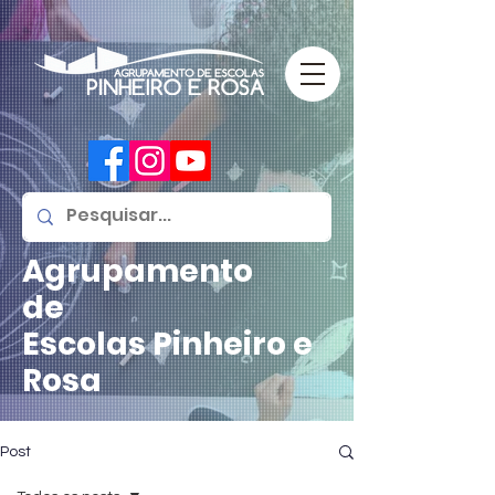
Agrupamento
de
Escolas
Pinheiro e
Rosa
Post