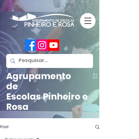
Agrupamento
de
Escolas
Pinheiro e
Rosa
Post